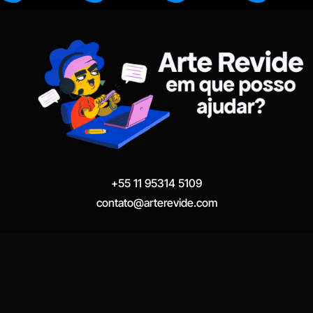
+55 11 95314 5109
contato@arterevide.com